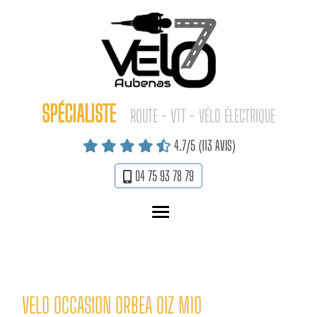
Panneau de gestion des cookies
SPÉCIALISTE
ROUTE - VTT - VÉLO ÉLECTRIQUE
4.7
/5
(113 AVIS)
04 75 93 78 79
MENU
VELO OCCASION ORBEA OIZ M10