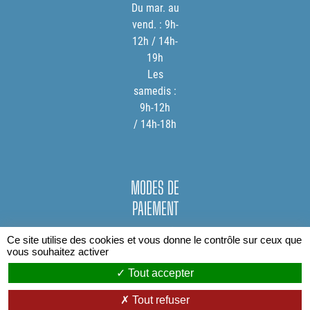
Du mar. au
vend. : 9h-
12h / 14h-
19h
Les
samedis :
9h-12h
/ 14h-18h
MODES DE
PAIEMENT
Ce site utilise des cookies et vous donne le contrôle sur ceux que
vous souhaitez activer
Tout accepter
Tout refuser